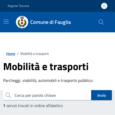
Vai ai contenuti
Vai al footer
Regione Toscana
Comune di Fauglia
Home
/
Mobilità e trasporti
Mobilità e trasporti
Parcheggi, viabilità, automobili e trasporto pubblico.
Esplora tutti i servizi
cerca
Invio
1
servizi trovati in ordine alfabetico