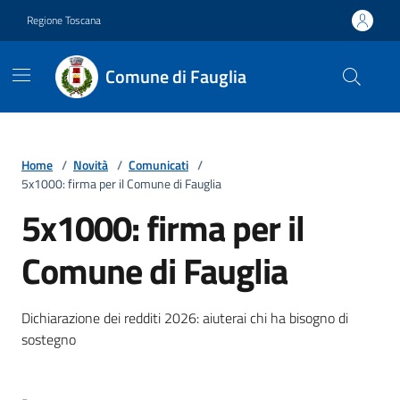
Vai ai contenuti
Vai al footer
Regione Toscana
Comune di Fauglia
Home
/
Novità
/
Comunicati
/
5x1000: firma per il Comune di Fauglia
5x1000: firma per il
Comune di Fauglia
Dettagli della notizia
Dichiarazione dei redditi 2026: aiuterai chi ha bisogno di
sostegno