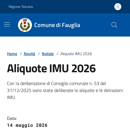
Vai ai contenuti
Vai al footer
Regione Toscana
Comune di Fauglia
Home
/
Novità
/
Notizie
/
Aliquote IMU 2026
Aliquote IMU 2026
Dettagli della notizia
Con la deliberazione di Consiglio comunale n. 53 del
31/12/2025 sono state deliberate le aliquote e le detrazioni
IMU.
Data:
14 maggio 2026