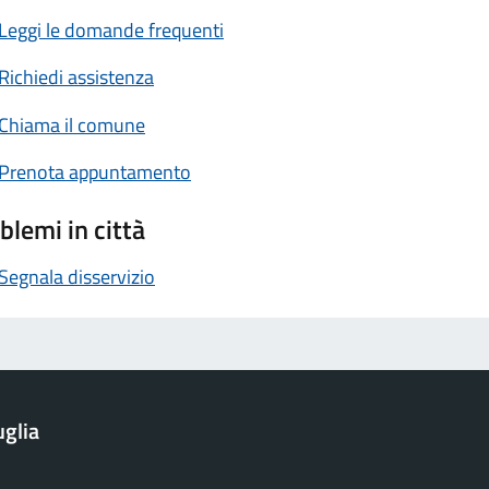
Leggi le domande frequenti
Richiedi assistenza
Chiama il comune
Prenota appuntamento
blemi in città
Segnala disservizio
glia