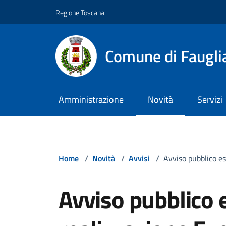
Vai ai contenuti
Vai al footer
Regione Toscana
Comune di Faugli
Amministrazione
Novità
Servizi
Home
/
Novità
/
Avvisi
/
Avviso pubblico e
Avviso pubblico 