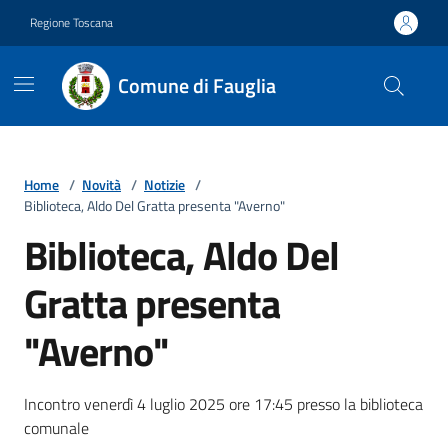
Vai ai contenuti
Vai al footer
Regione Toscana
Comune di Fauglia
Home
/
Novità
/
Notizie
/
Biblioteca, Aldo Del Gratta presenta "Averno"
Biblioteca, Aldo Del
Gratta presenta
"Averno"
Dettagli della notizia
Incontro venerdì 4 luglio 2025 ore 17:45 presso la biblioteca
comunale