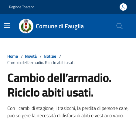
Vai ai contenuti
Vai al footer
Regione Toscana
Comune di Fauglia
Home
/
Novità
/
Notizie
/
Cambio dell’armadio. Riciclo abiti usati.
Cambio dell’armadio.
Riciclo abiti usati.
Dettagli della notizia
Con i cambi di stagione, i traslochi, la perdita di persone care,
può sorgere la necessità di disfarsi di abiti e vestiario vario.