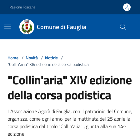
Vai ai contenuti
Vai al footer
Regione Toscana
Comune di Fauglia
Home
/
Novità
/
Notizie
/
"Collin'aria" XIV edizione della corsa podistica
"Collin'aria" XIV edizione
della corsa podistica
Dettagli della notizia
L'Associazione Agorà di Fauglia, con il patrocinio del Comune,
organizza, come ogni anno, per la mattinata del 25 aprile la
corsa podistica dal titolo "Collin'aria" , giunta alla sua 14^
edizione.