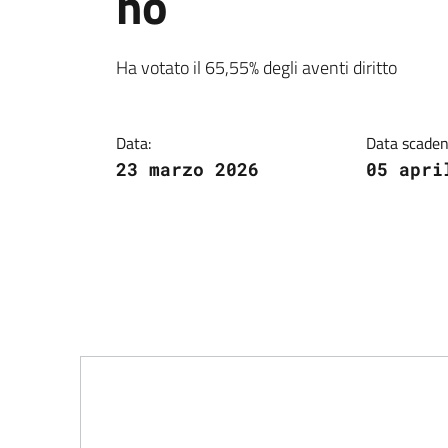
no
Dettagli della notiz
Ha votato il 65,55% degli aventi diritto
Data:
Data scaden
23 marzo 2026
05 apri