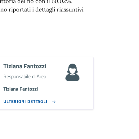
vittoria del no con il 60,02%.
no riportati i dettagli riassuntivi
Tiziana Fantozzi
Descrizione breve
Responsabile di Area
Tiziana Fantozzi
ULTERIORI DETTAGLI