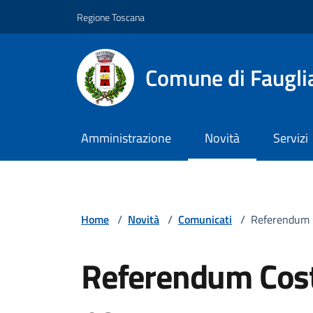
Vai ai contenuti
Vai al footer
Regione Toscana
Comune di Faugli
Amministrazione
Novità
Servizi
Home
/
Novità
/
Comunicati
/
Referendum C
Referendum Costi