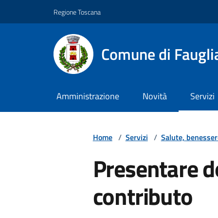
Vai ai contenuti
Vai al footer
Regione Toscana
Comune di Faugli
Amministrazione
Novità
Servizi
Home
/
Servizi
/
Salute, benesser
Presentare 
contributo