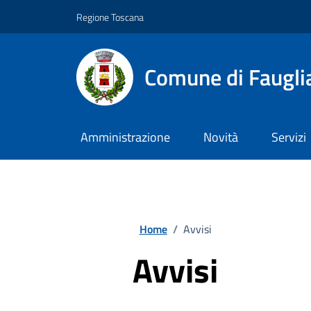
Vai ai contenuti
Vai al footer
Regione Toscana
Comune di Faugli
Amministrazione
Novità
Servizi
Home
/
Avvisi
Avvisi