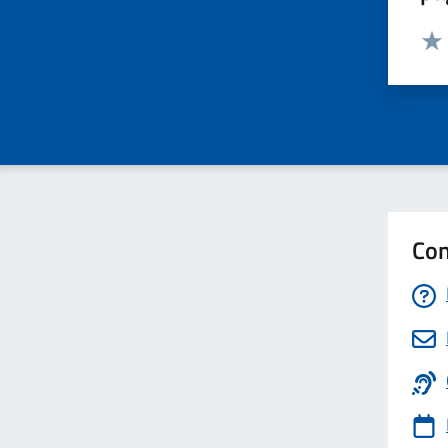
Valut
Valu
Con