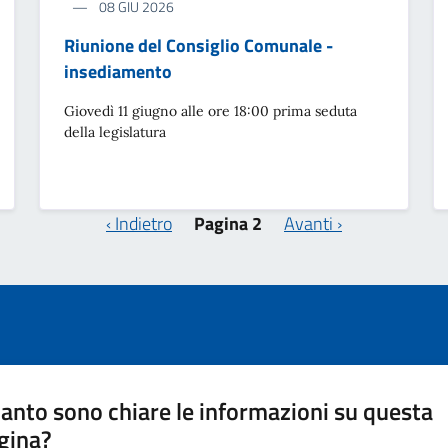
08 GIU 2026
Riunione del Consiglio Comunale -
insediamento
Giovedì 11 giugno alle ore 18:00 prima seduta
della legislatura
Pagina precedente
Pagina successiva
‹ Indietro
Pagina 2
Avanti ›
anto sono chiare le informazioni su questa
gina?