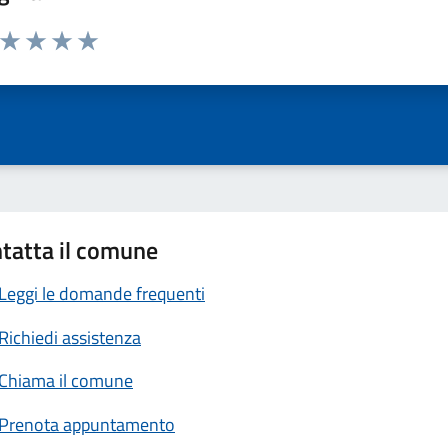
a da 1 a 5 stelle la pagina
ta 1 stelle su 5
Valuta 2 stelle su 5
Valuta 3 stelle su 5
Valuta 4 stelle su 5
Valuta 5 stelle su 5
tatta il comune
Leggi le domande frequenti
Richiedi assistenza
Chiama il comune
Prenota appuntamento