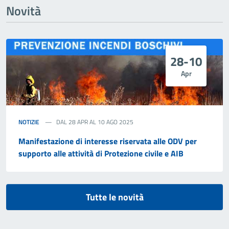
Novità
28-10
Apr
NOTIZIE
DAL 28 APR AL 10 AGO 2025
Manifestazione di interesse riservata alle ODV per
supporto alle attività di Protezione civile e AIB
Tutte le novità