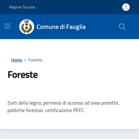
Vai ai contenuti
Vai al footer
Regione Toscana
Comune di Fauglia
Home
/
Foreste
Foreste
Dettagli della notizia
Sorti della legna, permessi di accesso ad aree protette,
politiche forestali, certificazione PEFC.