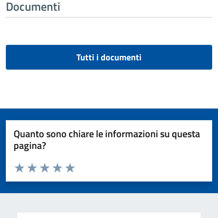
Documenti
Tutti i documenti
Quanto sono chiare le informazioni su questa
pagina?
Valuta da 1 a 5 stelle la pagina
Valuta 1 stelle su 5
Valuta 2 stelle su 5
Valuta 3 stelle su 5
Valuta 4 stelle su 5
Valuta 5 stelle su 5