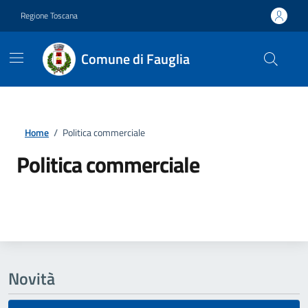
Vai ai contenuti
Vai al footer
Regione Toscana
Comune di Fauglia
Home
/
Politica commerciale
Politica commerciale
Dettagli della notizia
Novità