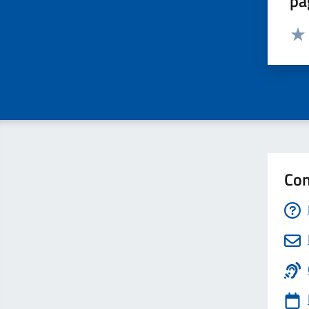
pa
Valut
Valu
Con