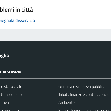
blemi in città
Segnala disservizio
glia
E DI SERVIZIO
e stato civile
Giustizia e sicurezza pubblica
e tempo libero
Tributi, finanze e contravvenzion
rativa
Ambiente
e commercio
Salute, benessere e assistenza