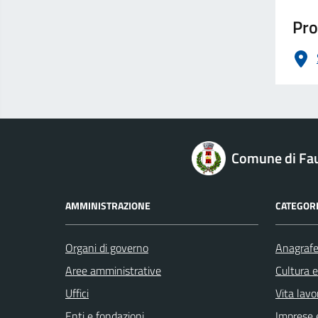
Pro
logo Unione Europea
Comune di Fau
AMMINISTRAZIONE
CATEGORI
Organi di governo
Anagrafe 
Aree amministrative
Cultura 
Uffici
Vita lavo
Enti e fondazioni
Imprese 