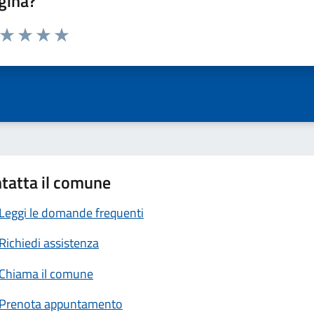
gina?
a da 1 a 5 stelle la pagina
ta 1 stelle su 5
Valuta 2 stelle su 5
Valuta 3 stelle su 5
Valuta 4 stelle su 5
Valuta 5 stelle su 5
tatta il comune
Leggi le domande frequenti
Richiedi assistenza
Chiama il comune
Prenota appuntamento