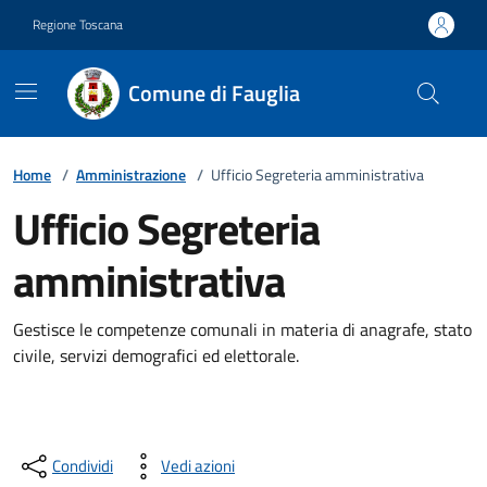
Vai ai contenuti
Vai al footer
Regione Toscana
Comune di Fauglia
Home
/
Amministrazione
/
Ufficio Segreteria amministrativa
Ufficio Segreteria
amministrativa
Gestisce le competenze comunali in materia di anagrafe, stato
civile, servizi demografici ed elettorale.
Condividi
Vedi azioni