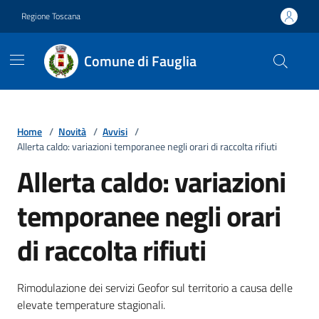
Vai ai contenuti
Vai al footer
Regione Toscana
Comune di Fauglia
Home
/
Novità
/
Avvisi
/
Allerta caldo: variazioni temporanee negli orari di raccolta rifiuti
Allerta caldo: variazioni
temporanee negli orari
di raccolta rifiuti
Dettagli della notizia
Rimodulazione dei servizi Geofor sul territorio a causa delle
elevate temperature stagionali.