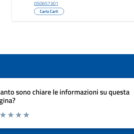
050657301
Carlo Carli
anto sono chiare le informazioni su questa
gina?
a da 1 a 5 stelle la pagina
ta 1 stelle su 5
Valuta 2 stelle su 5
Valuta 3 stelle su 5
Valuta 4 stelle su 5
Valuta 5 stelle su 5