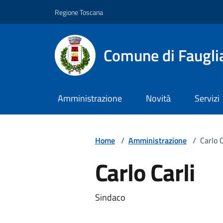
Vai ai contenuti
Vai al footer
Regione Toscana
Comune di Faugli
Amministrazione
Novità
Servizi
Home
/
Amministrazione
/
Carlo C
Carlo Carli
Descrizione breve
Sindaco