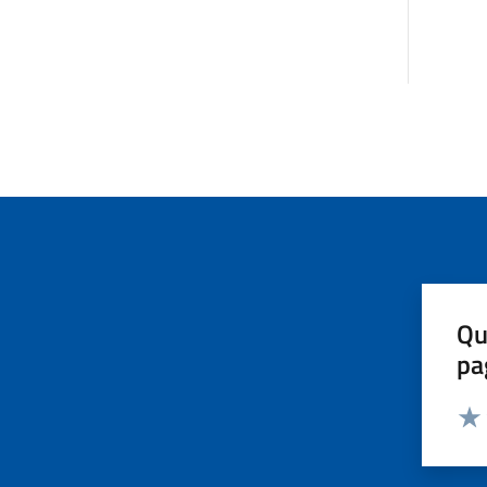
Qu
pa
Valut
Valu