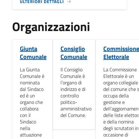
ULTERIORI DETTAGLI
Organizzazioni
Giunta
Consiglio
Commission
Comunale
Comunale
Elettorale
La Giunta
Il Consiglio
La Commissione
Comunale è
Comunale è
Elettorale è un
nominata
l’organo di
organo collegiale
dal Sindaco
indirizzo e di
del comune che s
ed è un
controllo
occupa della
organo che
politico-
gestione e
collabora
amministrativo
dell'aggiornamen
con il
del Comune.
delle liste elettor
Sindaco
e della nomina
nella
degli scrutatori in
attuazione
occasione di