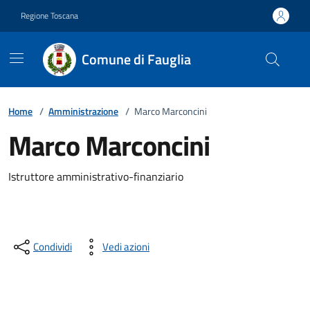
Vai ai contenuti
Vai al footer
Regione Toscana
Comune di Fauglia
Home
/
Amministrazione
/
Marco Marconcini
Marco Marconcini
Descrizione breve
Istruttore amministrativo-finanziario
Condividi
Vedi azioni